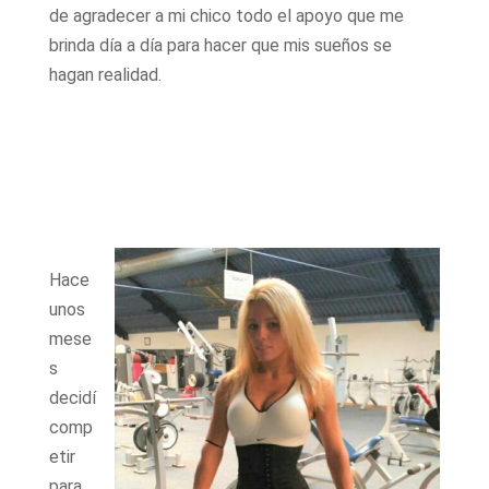
de agradecer a mi chico todo el apoyo que me
brinda día a día para hacer que mis sueños se
hagan realidad.
Hace
unos
mese
s
decidí
comp
etir
para