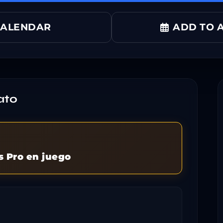
CALENDAR
ADD TO A
ato
s Pro en juego