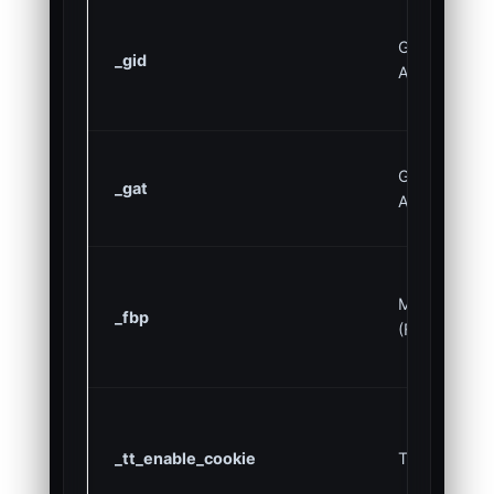
Google
_gid
Analytics
Google
_gat
Analytics
Meta
_fbp
(Facebook)
_tt_enable_cookie
TikTok