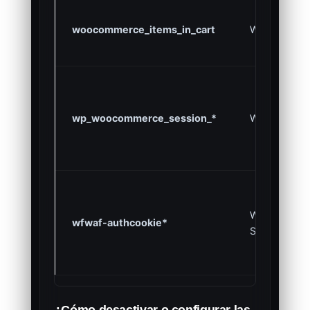
woocommerce_items_in_cart
WooCommer
wp_woocommerce_session_*
WooCommer
Wordfence
wfwaf-authcookie*
Security
¿Cómo desactivar o configurar las