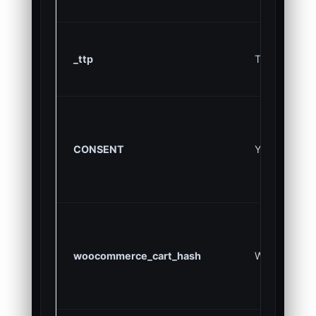
_ttp
TikTok
CONSENT
YouTube
woocommerce_cart_hash
WooCommer