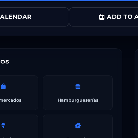
CALENDAR
ADD TO A
nos
mercados
Hamburgueserías