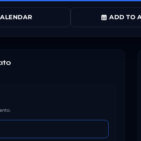
CALENDAR
ADD TO A
ato
ento.