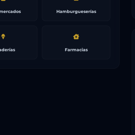
mercados
Hamburgueserías
aderías
Farmacias