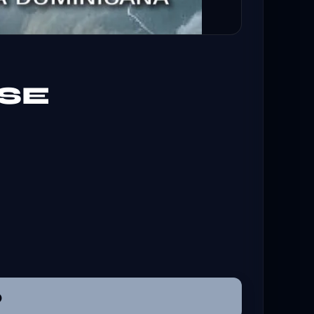
RSE
O