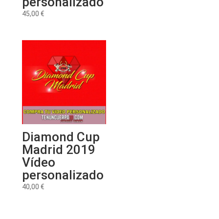
personalizado
precios:
45,00
€
desde
35,00 €
hasta
50,00 €
Diamond Cup
Madrid 2019
Vídeo
personalizado
40,00
€