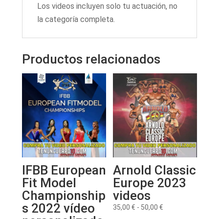
Los videos incluyen solo tu actuación, no
la categoría completa.
Productos relacionados
IFBB European
Arnold Classic
Fit Model
Europe 2023
Championship
videos
s 2022 vídeo
Rango
35,00
€
-
50,00
€
de