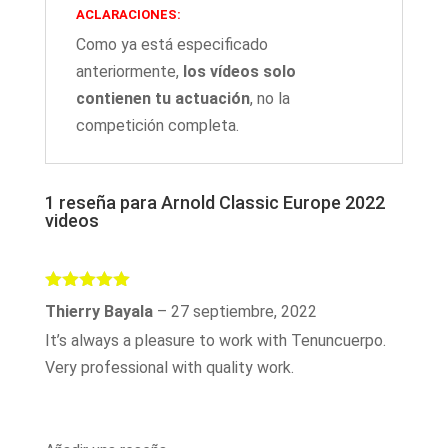
ACLARACIONES:
Como ya está especificado
anteriormente,
los vídeos solo
contienen tu actuación
, no la
competición completa.
1 reseña para
Arnold Classic Europe 2022
videos
Valorado
Thierry Bayala
–
27 septiembre, 2022
con
5
de 5
It’s always a pleasure to work with Tenuncuerpo.
Very professional with quality work.