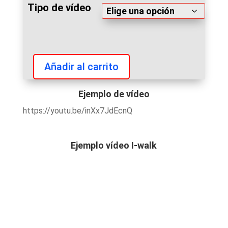
Tipo de vídeo
Añadir al carrito
Arnold
Classic
Ejemplo de vídeo
Europe
https://youtu.be/inXx7JdEcnQ
2022
videos
cantidad
Ejemplo vídeo I-walk