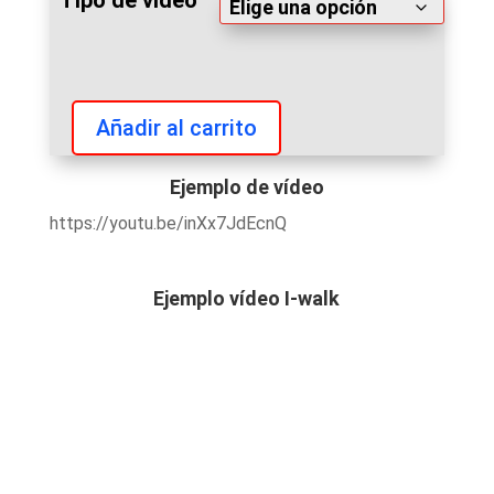
Tipo de vídeo
Añadir al carrito
IFBB
World
Ejemplo de vídeo
Men’s
https://youtu.be/inXx7JdEcnQ
Championships
and
Women’s
Ejemplo vídeo I-walk
World
Cup
2022
videos
cantidad