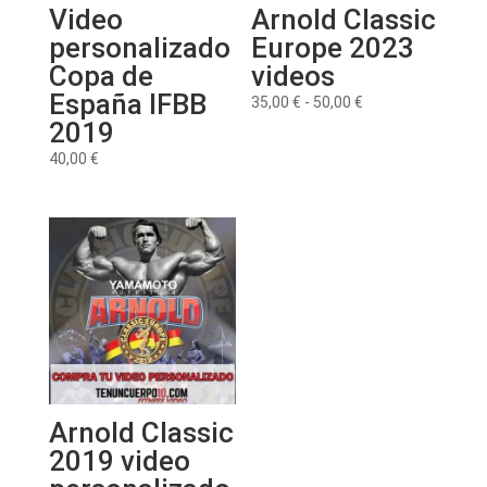
Video
Arnold Classic
personalizado
Europe 2023
Copa de
videos
España IFBB
Rango
35,00
€
-
50,00
€
2019
de
precios:
40,00
€
desde
35,00 €
hasta
50,00 €
Arnold Classic
2019 video