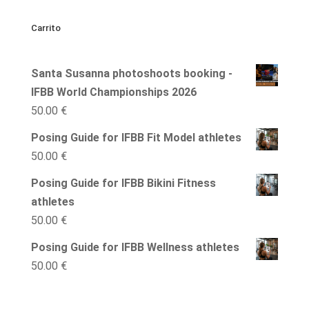
clases
Carrito
posing
online
Santa Susanna photoshoots booking -
IFBB
IFBB World Championships 2026
Fit
50.00
€
Model
cantidad
Posing Guide for IFBB Fit Model athletes
50.00
€
Posing Guide for IFBB Bikini Fitness
athletes
50.00
€
Posing Guide for IFBB Wellness athletes
50.00
€