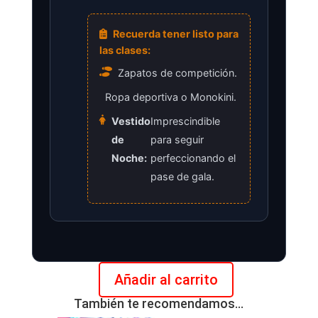
Recuerda tener listo para
las clases:
Zapatos de competición.
Ropa deportiva o Monokini.
Vestido
Imprescindible
de
para seguir
Noche:
perfeccionando el
pase de gala.
Añadir al carrito
Plan
También te recomendamos…
mensual