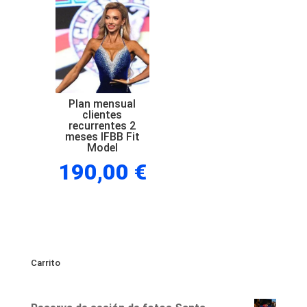
clientes
recurrentes
1
mes
IFBB
Fit
Plan mensual
clientes
Model
recurrentes 2
meses IFBB Fit
cantidad
Model
190,00
€
Carrito