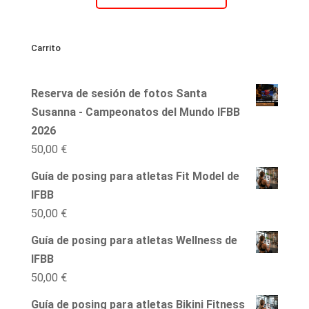
Plan
mensual
nuevos
Carrito
clientes
2
Reserva de sesión de fotos Santa
meses
Susanna - Campeonatos del Mundo IFBB
IFBB
2026
Fit
50,00
€
Model
cantidad
Guía de posing para atletas Fit Model de
IFBB
50,00
€
Guía de posing para atletas Wellness de
IFBB
50,00
€
Guía de posing para atletas Bikini Fitness