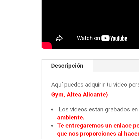
Descripción
Aquí puedes adquirir tu video pe
Gym, Altea Alicante)
Los vídeos están grabados e
ambiente.
Te entregaremos
un enlace p
que nos proporciones al hace