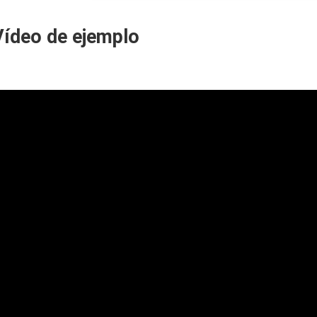
Blanca
Vídeo de ejemplo
2021
cantidad