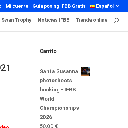
o
Mi cuenta
Guía posing IFBB Gratis
Español
k Swan Trophy
Noticias IFBB
Tienda online
Carrito
021
Santa Susanna
photoshoots
booking - IFBB
World
Championships
2026
50.00
€
ídeo