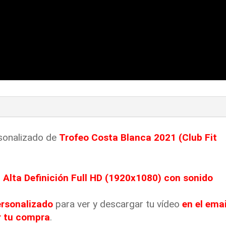
rsonalizado de
Trofeo Costa Blanca 2021
(Club Fit
n
Alta Definición Full HD (1920x1080) con sonido
ersonalizado
para ver y descargar tu vídeo
en el emai
r tu compra
.