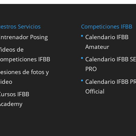
estros Servicios
Competiciones IFBB
Entrenador Posing
Calendario IFBB
Amateur
Videos de
competiciones IFBB
Calendario IFBB S
PRO
esiones de fotos y
video
Calendario IFBB P
Official
Cursos IFBB
Academy