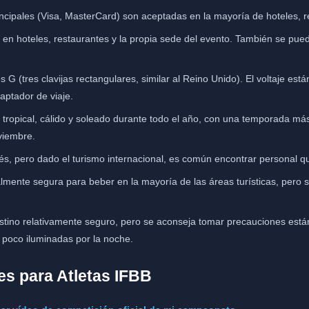
incipales (Visa, MasterCard) son aceptadas en la mayoría de hoteles, r
en hoteles, restaurantes y la propia sede del evento. También se puede
s G (tres clavijas rectangulares, similar al Reino Unido). El voltaje est
aptador de viaje.
 tropical, cálido y soleado durante todo el año, con una temporada m
viembre.
glés, pero dado el turismo internacional, es común encontrar personal q
almente segura para beber en la mayoría de las áreas turísticas, per
tino relativamente seguro, pero se aconseja tomar precauciones están
 poco iluminadas por la noche.
es para Atletas IFBB