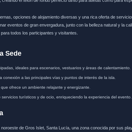
 creando el telón de fondo perfecto tanto para atletas como para esp
nas, opciones de alojamiento diversas y una rica oferta de servicio
nar eventos de gran envergadura, junto con la belleza natural y la ca
ara todos los participantes y visitantes.
la Sede
quipadas, ideales para escenarios, vestuarios y áreas de calentamiento.
 conexión a las principales vías y puntos de interés de la isla.
, que ofrece un ambiente relajante y energizante.
ervicios turísticos y de ocio, enriqueciendo la experiencia del evento.
a
noroeste de Gros Islet, Santa Lucía, una zona conocida por sus pla