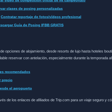
ar vídeo de competición oficial de mi campeonato
var clases de posing personalizadas
:
Contratar reportaje de fotos/vídeos profesional
scargar Guía de Posing IFBB GRATIS
e opciones de alojamiento, desde resorts de lujo hasta hoteles bou
ble reservar con antelación, especialmente durante la temporada al
eles recomendados
r precio
desde el aeropuerto
vés de los enlaces de afiliados de Trip.com para un viaje seguro y 