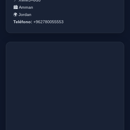
📍 XWM3+6GJ
🏙️ Amman
🌍 Jordan
Teléfono:
+962780055553