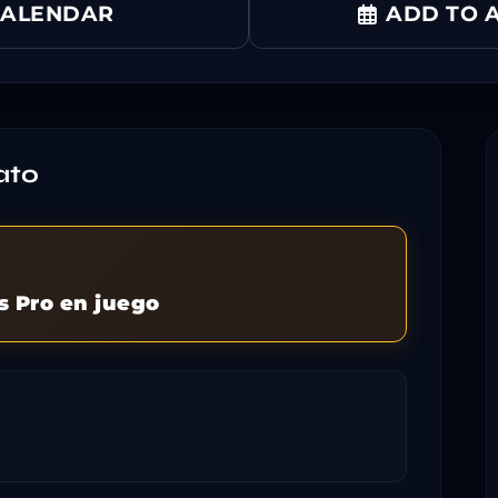
CALENDAR
ADD TO A
ato
s Pro en juego