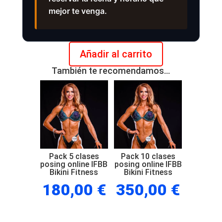
mejor te venga.
Añadir al carrito
Clase
También te recomendamos…
de
posing
online
IFBB
Bikini
Fitness
cantidad
Pack 5 clases
Pack 10 clases
posing online IFBB
posing online IFBB
Bikini Fitness
Bikini Fitness
180,00
€
350,00
€