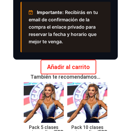
Importante:
Recibirás en tu
email de confirmación de la
compra el enlace privado para
reservar la fecha y horario que
mejor te venga.
Añadir al carrito
Clase
También te recomendamos…
de
posing
online
IFBB
Fit
Model
cantidad
Pack 5 clases
Pack 10 clases