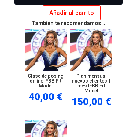
Añadir al carrito
Revisión
También te recomendamos…
de
posing
online
IFBB
Fit
Model
cantidad
Clase de posing
Plan mensual
online IFBB Fit
nuevos clientes 1
Model
mes IFBB Fit
Model
40,00
€
150,00
€