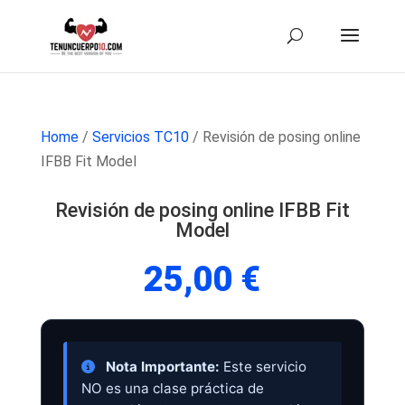
Home
/
Servicios TC10
/ Revisión de posing online
IFBB Fit Model
Revisión de posing online IFBB Fit
Model
25,00
€
Nota Importante:
Este servicio
NO es una clase práctica de