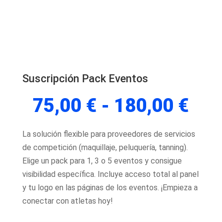
Suscripción Pack Eventos
Ran
75,00
€
-
180,00
€
de
pre
La solución flexible para proveedores de servicios
des
de competición (maquillaje, peluquería, tanning).
75,
Elige un pack para 1, 3 o 5 eventos y consigue
has
visibilidad específica. Incluye acceso total al panel
180
y tu logo en las páginas de los eventos. ¡Empieza a
conectar con atletas hoy!