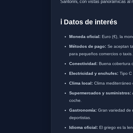
Santorini, con vistas panorámicas al
ℹ️ Datos de interés
Moneda oficial:
Euro (€), la mon
Métodos de pago:
Se aceptan tar
para pequeños comercios o taxis.
Conectividad:
Buena cobertura de
Electricidad y enchufes:
Tipo C 
Clima local:
Clima mediterráneo c
Supermercados y suministros:
coche.
Gastronomía:
Gran variedad de r
deportistas.
Idioma oficial:
El griego es la len