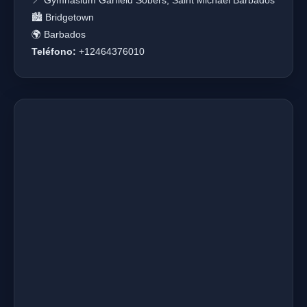
📍 Gymnasium Garfield Sobers, Saint Michael Barbados
🏙️ Bridgetown
🌍 Barbados
Teléfono:
+12464376010