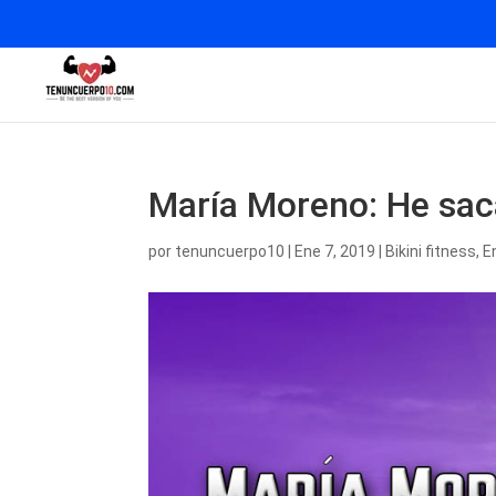
María Moreno: He sac
por
tenuncuerpo10
|
Ene 7, 2019
|
Bikini fitness
,
E