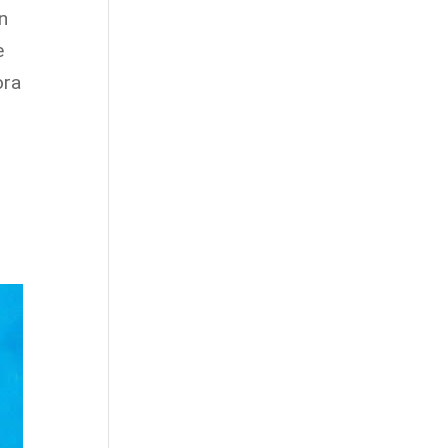
n
e
ora