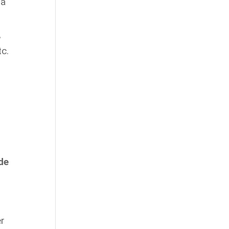
ta
,
tc.
 de
er