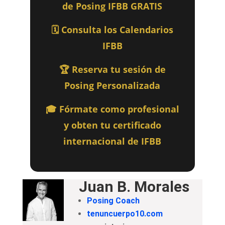
de Posing IFBB GRATIS
🗓️ Consulta los Calendarios
IFBB
🏆 Reserva tu sesión de
Posing Personalizada
🎓 Fórmate como profesional
y obten tu certificado
internacional de IFBB
Juan B. Morales
Posing Coach
tenuncuerpo10.com