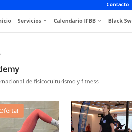
Contacto
nicio
Servicios
Calendario IFBB
Black Sw
y
ademy
rnacional de fisicoculturismo y fitness
¡Oferta!