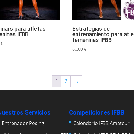
inars para atletas
Estrategias de
eninas IFBB
entrenamiento para atl
femeninas IFBB
0
€
60,00
€
1
2
→
Nuestros Servicios
Competiciones IFBB
Entrenador Posing
Calendario IFBB Amateur