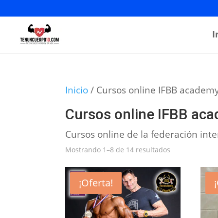
I
Inicio
/ Cursos online IFBB academ
Cursos online IFBB ac
Cursos online de la federación inte
Ordenado
Mostrando 1–8 de 14 resultados
por
los
¡Oferta!
últimos