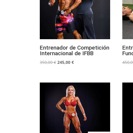
Entrenador de Competición
Ent
Internacional de IFBB
Func
El
El
350,00
€
245,00
€
450,
precio
precio
original
actual
era:
es:
350,00 €.
245,00 €.