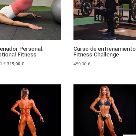
renador Personal:
Curso de entrenamiento
tional Fitness
Fitness Challenge
El
El
00
€
315,00
€
450,00
€
precio
precio
original
actual
era:
es:
450,00 €.
315,00 €.