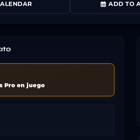
CALENDAR
ADD TO A
ato
s Pro en juego