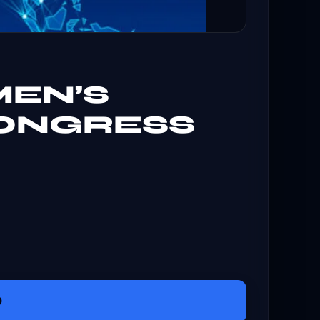
MEN’S
CONGRESS
O