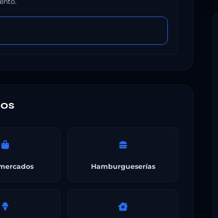
ento.
nos
mercados
Hamburgueserías