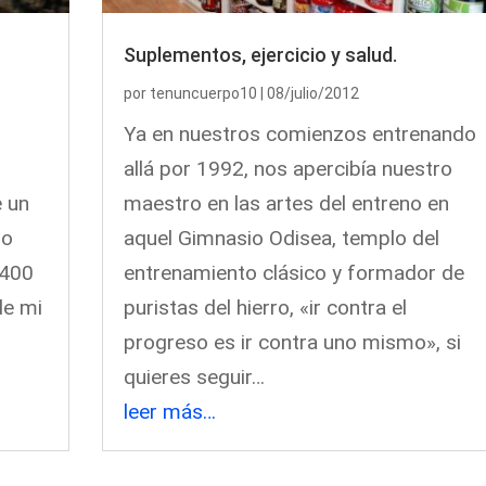
Suplementos, ejercicio y salud.
por
tenuncuerpo10
|
08/julio/2012
s
Ya en nuestros comienzos entrenando
allá por 1992, nos apercibía nuestro
e un
maestro en las artes del entreno en
ro
aquel Gimnasio Odisea, templo del
 400
entrenamiento clásico y formador de
de mi
puristas del hierro, «ir contra el
progreso es ir contra uno mismo», si
quieres seguir…
leer más…