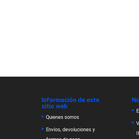
Información de este
Nu
sitio web
E
Quienes somos
V
Envíos, devoluciones y
I