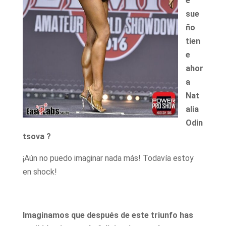
é
sue
ño
tien
e
ahor
a
Nat
alia
Odin
tsova ?
¡Aún no puedo imaginar nada más! Todavía estoy
en shock!
Imaginamos que después de este triunfo has