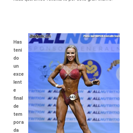
Has
teni
do
un
exce
lent
e
final
de
tem
pora
da