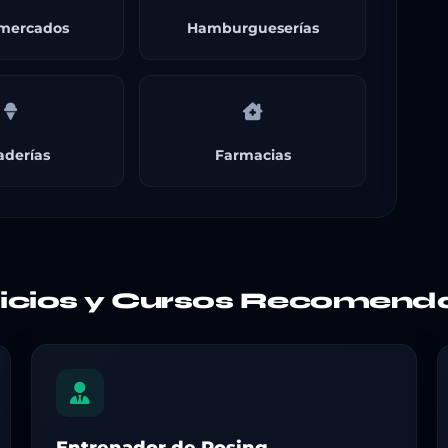
mercados
Hamburgueserías
aderías
Farmacias
vicios y Cursos Recomend
Entrenador de Posing