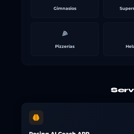
Gimnasios
Super
Pizzerías
Hel
Ser
Posing AI Coach APP