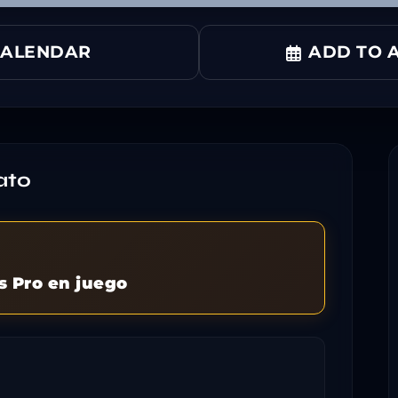
CALENDAR
ADD TO A
ato
s Pro en juego